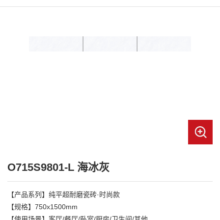
O715S9801-L 海冰灰
【产品系列】纯平超耐磨瓷砖·时尚款

【规格】750x1500mm

【使用场景】客厅/餐厅/卧室/厨房/卫生间/其他