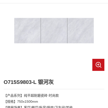
O715S9803-L 银河灰
【产品系列】纯平超耐磨瓷砖·时尚款

【规格】750x1500mm

【使用场景】客厅/餐厅/卧室/厨房/卫生间/其他